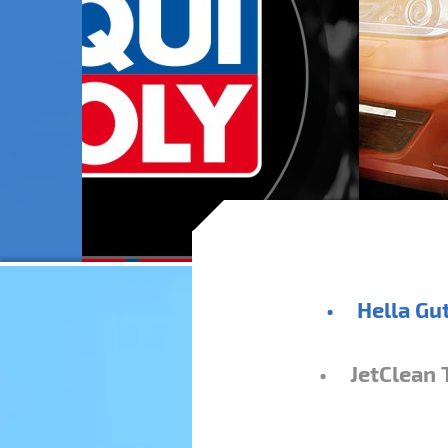
Hella Gu
JetClean T