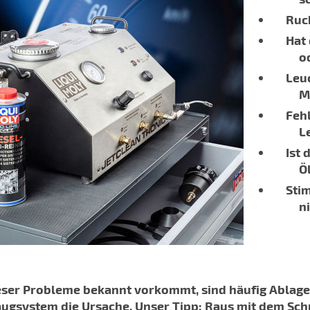
Ruc
Hat
o
Leuc
M
Feh
L
Ist 
Ö
Sti
n
eser Probleme bekannt vorkommt, sind häufig Ablag
augsystem die Ursache. Unser Tipp: Raus mit dem Sc