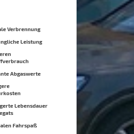
ale Verbrennung
ngliche Leistung
eren
ffverbrauch
ante Abgaswerte
gere
urkosten
gerte Lebensdauer
egats
alen Fahrspaß