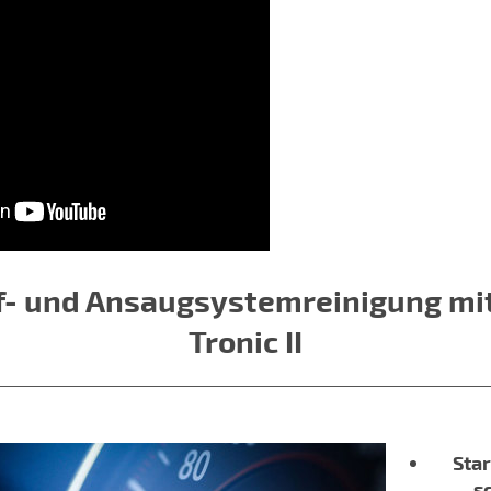
f- und Ansaugsystemreinigung mit
Tronic II
Star
s