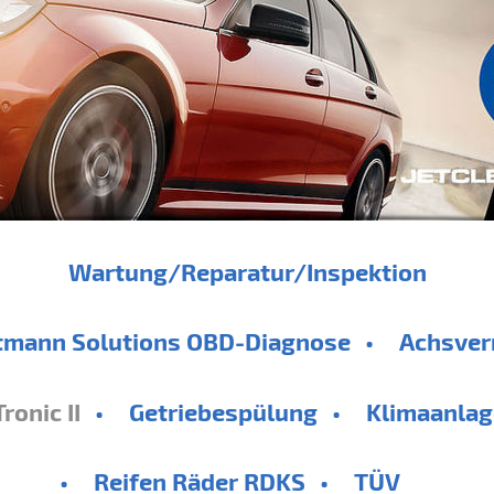
Wartung/Reparatur/Inspektion
tmann Solutions OBD-Diagnose
Achsve
ronic II
Getriebespülung
Klimaanlag
Reifen Räder RDKS
TÜV