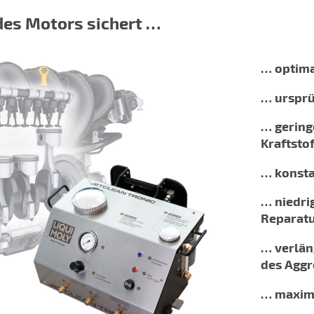
des Motors sichert …
… optim
… ursprü
… gering
Kraftsto
… konst
… niedri
Reparat
… verlän
des Aggr
… maxim