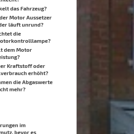
kelt das Fahrzeug?
 der Motor Aussetzer
der läuft unrund?
htet die
otorkontrolllampe?
lt dem Motor
eistung?
der Kraftstoff oder
lverbrauch erhöht?
mmen die Abgaswerte
icht mehr?
erungen im
hmutz,
bevor es